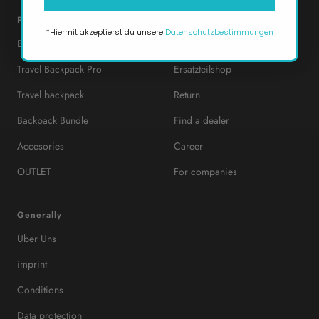
Products
Help & Contact
*Hiermit akzeptierst du unsere
Datenschutzbestimmungen
Backpack Pro 2
Help
Travel Backpack Pro
Ersatzteilshop
Travel backpack
Return
Backpack Bundle
Find a dealer
Accesories
Career
OUTLET
For companies
Generally
Über Uns
imprint
Conditions
Data protection