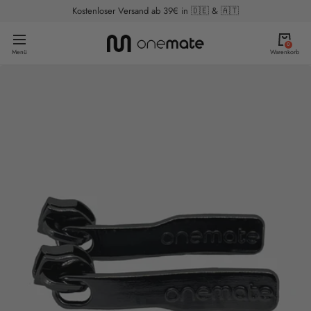
Skip
Kostenloser Versand ab 39€ in 🇩🇪 & 🇦🇹
to
onemate
Navigation
content
0
Menü
Warenkorb