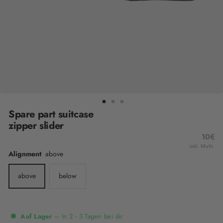
Spare part suitcase
zipper slider
Sale
10€
inkl. MwSt.
price
Alignment
above
above
below
Auf Lager
– In 2 - 3 Tagen bei dir