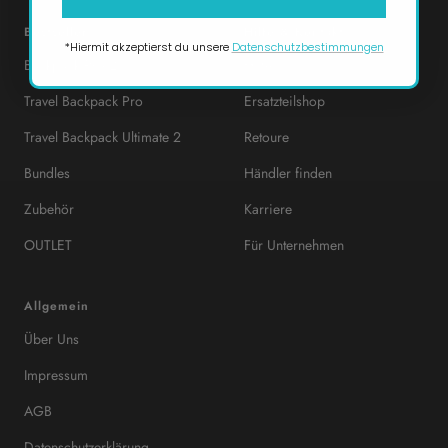
Bestseller
Hilfe & Kontakt
*Hiermit akzeptierst du unsere
Datenschutzbestimmungen
Backpack Pro 2
Hilfe
Travel Backpack Pro
Ersatzteilshop
Travel Backpack Ultimate 2
Retoure
Bundles
Händler finden
Zubehör
Karriere
OUTLET
Für Unternehmen
Allgemein
Über Uns
Impressum
AGB
Datenschutzerklärung