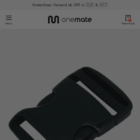
Direkt
Kostenloser Versand ab 39€ in 🇩🇪 & 🇦🇹
zum
onemate
Navigation
Inhalt
0
Menü
Warenkorb