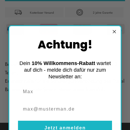
Kostenloser Versand
2 Jahre Garantie
Achtung!
Dein
10% Willkommens-Rabatt
wartet
Bestellung von "1" enthält 1 Schnalle bestehend aus 2
auf dich - melde dich dafür nur zum
Teilen.
Newsletter an:
Ersatzschnalle für die Schultergurt-Verbindung des Travel
Vorname
Backpack Ultimate (ehem. Reiserucksack apollo).
Jetzt anmelden